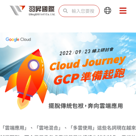
跳
搜
搜
Main
Main
至
尋
尋
Menu
Menu
主
要
內
容
「雲端應用」、「雲地混合」、「多雲使用」這些名詞現在越來