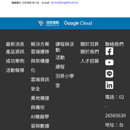
最新消息
解決方案
課程與活
關於羽昇
聯絡我們
F
Y
L
L
動
產品資訊
雲端遷移
關於我們
a
o
i
i
活動
成功案例
與架構優
人才招募
c
u
n
n
課程
活動報導
化
e
t
e
k
羽昇小學
雲端資訊
b
u
e
堂
安全
o
b
d
電話：02
異地備援
o
e
i
-
與備份
k
n
26565630
Al機器學
-
地址：台
習與數據
s