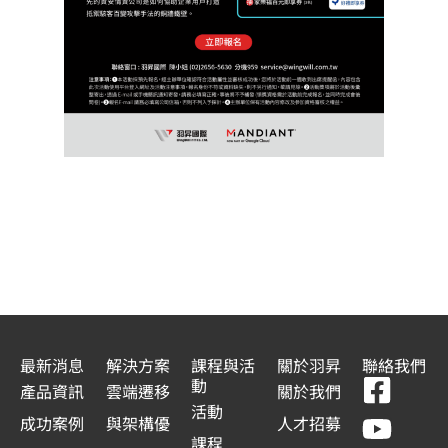
最新消息
解決方案
課程與活
關於羽昇
聯絡我們
F
Y
L
L
動
產品資訊
雲端遷移
關於我們
a
o
i
i
活動
成功案例
與架構優
人才招募
課程