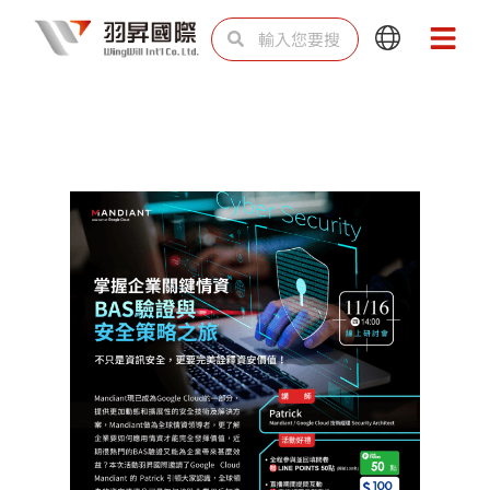
跳
搜
搜
Main
Main
至
尋
尋
Menu
Menu
主
要
內
容