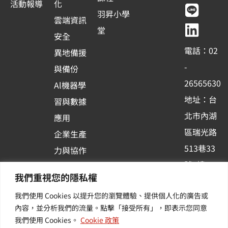
c
u
n
n
活動報導
化
e
t
e
k
羽昇小學
雲端資訊
b
u
e
堂
安全
o
b
d
電話：02
異地備援
o
e
i
-
與備份
k
n
26565630
Al機器學
-
地址：台
習與數據
s
北市內湖
應用
q
區瑞光路
u
企業生產
513巷33
a
力與協作
r
號6樓
容器化平
我們重視您的隱私權
e
訂閱羽昇
台應用
我們使用 Cookies 以提升您的瀏覽體驗、提供個人化的廣告或
新訊 | 提
其他／加
內容，並分析我們的流量。點擊「接受所有」，即表示您同意
供您最新
值服務
我們使用 Cookies。
Cookie 政策