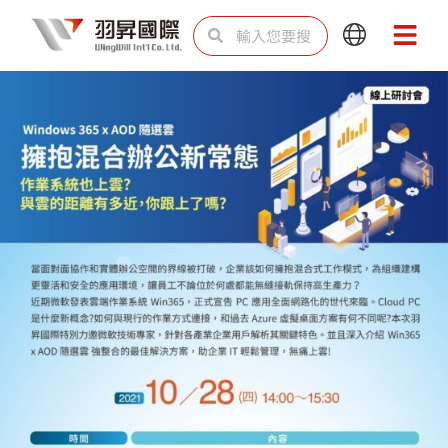
跳
搜
搜
Main
Main
至
尋
尋
Menu
Menu
主
要
內
容