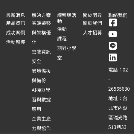
最新消息
解決方案
課程與活
關於羽昇
聯絡我們
F
Y
L
L
動
產品資訊
雲端遷移
關於我們
a
o
i
i
活動
成功案例
與架構優
人才招募
c
u
n
n
課程
活動報導
化
e
t
e
k
羽昇小學
雲端資訊
b
u
e
堂
安全
o
b
d
電話：02
異地備援
o
e
i
-
與備份
k
n
26565630
Al機器學
-
地址：台
習與數據
s
北市內湖
應用
q
區瑞光路
u
企業生產
513巷33
a
力與協作