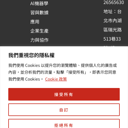
26565630
Al機器學
-
地址：台
習與數據
s
北市內湖
應用
q
區瑞光路
u
企業生產
513巷33
a
力與協作
r
號6樓
容器化平
我們重視您的隱私權
e
訂閱羽昇
台應用
我們使用 Cookies 以提升您的瀏覽體驗、提供個人化的廣告或
新訊 | 提
其他／加
內容，並分析我們的流量。點擊「接受所有」，即表示您同意
供您最新
值服務
我們使用 Cookies。
Cookie 政策
的活動及
產業資訊
接受所有
自訂
拒絕所有