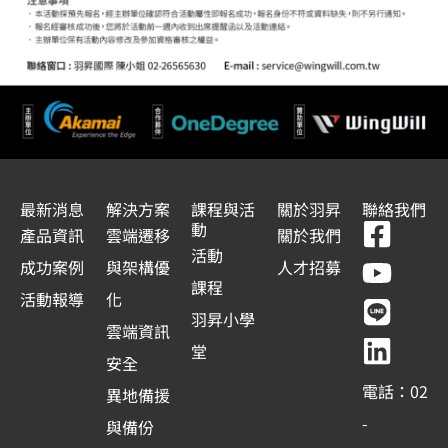
最新消息
解決方案
課程與活
關於羽昇
聯絡我們
F
Y
L
L
動
產品資訊
雲端遷移
關於我們
a
o
i
i
活動
成功案例
與架構優
人才招募
c
u
n
n
課程
活動報導
化
e
t
e
k
羽昇小學
雲端資訊
b
u
e
堂
安全
o
b
d
電話：02
異地備援
o
e
i
-
與備份
k
n