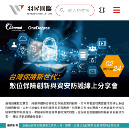
跳
搜
搜
Main
Main
至
尋
尋
Menu
Menu
主
要
內
容