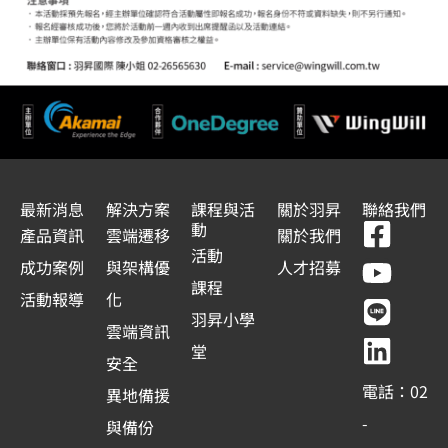
最新消息
解決方案
課程與活
關於羽昇
聯絡我們
F
Y
L
L
動
產品資訊
雲端遷移
關於我們
a
o
i
i
活動
成功案例
與架構優
人才招募
c
u
n
n
課程
活動報導
化
e
t
e
k
羽昇小學
雲端資訊
b
u
e
堂
安全
o
b
d
電話：02
異地備援
o
e
i
-
與備份
k
n