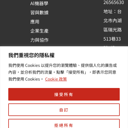
26565630
Al機器學
-
地址：台
習與數據
s
北市內湖
應用
q
區瑞光路
u
企業生產
513巷33
a
力與協作
r
號6樓
容器化平
我們重視您的隱私權
e
訂閱羽昇
台應用
我們使用 Cookies 以提升您的瀏覽體驗、提供個人化的廣告或
新訊 | 提
其他／加
內容，並分析我們的流量。點擊「接受所有」，即表示您同意
供您最新
值服務
我們使用 Cookies。
Cookie 政策
的活動及
產業資訊
接受所有
自訂
拒絕所有