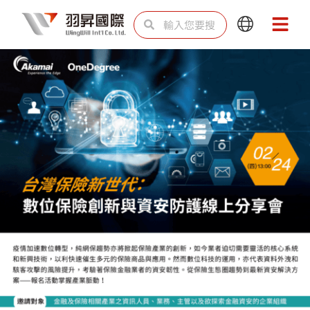
跳
搜
搜
Main
Main
至
尋
尋
Menu
Menu
主
要
內
容