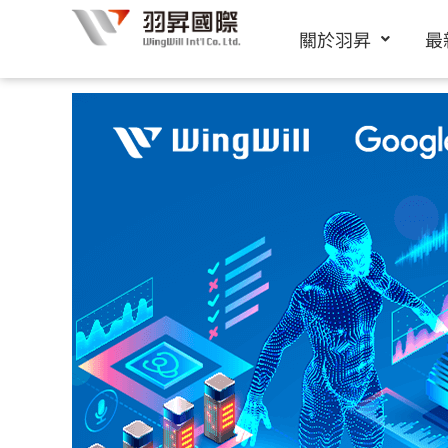
跳
關於羽昇
最
至
主
要
內
容