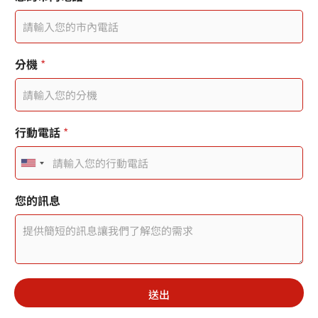
分機
*
行動電話
*
U
n
您的訊息
i
t
e
d
送出
S