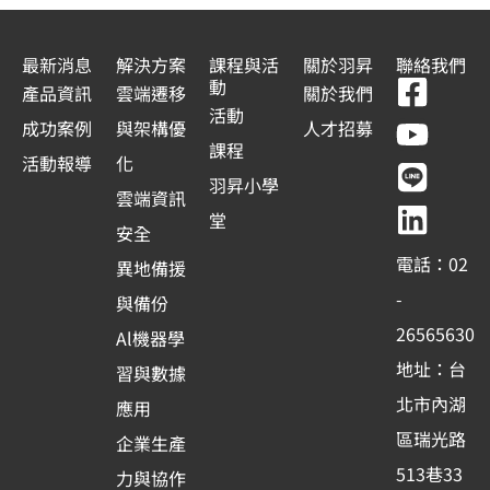
t
a
最新消息
解決方案
課程與活
關於羽昇
聯絡我們
F
Y
L
L
動
t
產品資訊
雲端遷移
關於我們
a
o
i
i
活動
e
成功案例
與架構優
人才招募
c
u
n
n
課程
s
活動報導
化
e
t
e
k
羽昇小學
+
雲端資訊
b
u
e
堂
1
安全
o
b
d
電話：02
異地備援
o
e
i
-
與備份
k
n
26565630
Al機器學
-
地址：台
習與數據
s
北市內湖
應用
q
區瑞光路
u
企業生產
513巷33
a
力與協作