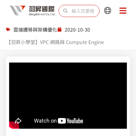
跳
搜
搜
Main
Main
至
尋
尋
Menu
Menu
主
雲端遷移與架構優化
2020-10-30
要
【羽昇小學堂】VPC 網路與 Compute Engine
內
容