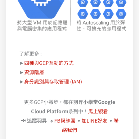
了解更多 :
►
四種與GCP互動的方式
►
資源階層
►
身分識別與存取管理 (IAM)
更多GCP小撇步，都在
羽昇小學堂Google
Cloud Platform
系列中！
馬上觀看
📢
追蹤羽昇
🔸
FB粉絲團
🔸
加LINE好友
🔸
聯
絡我們