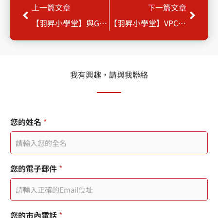
上一頁
下一
上一篇文章
下一篇文章
【羽昇小學堂】與GCP互動的四種方式
【羽昇小學堂】VPC 的重要功能
我有興趣，請與我聯絡
*
頁
您的姓名
*
面
連
結
日
期
您的電子郵件
*
戳
記
使
用
者
您的市內電話
*