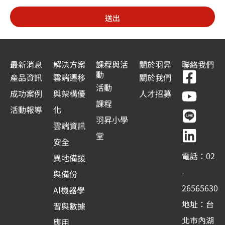
d
送出
S
t
a
最新消息
解決方案
課程與活
關於羽昇
聯絡我們
F
Y
L
L
動
t
產品資訊
雲端遷移
關於我們
a
o
i
i
活動
e
成功案例
與架構優
人才招募
c
u
n
n
課程
s
活動報導
化
e
t
e
k
羽昇小學
+
雲端資訊
b
u
e
堂
1
安全
o
b
d
電話：02
異地備援
o
e
i
-
與備份
k
n
26565630
Al機器學
-
地址：台
習與數據
s
北市內湖
應用