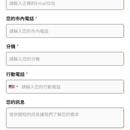
您的市內電話
*
您
分機
*
的
電
子
郵
件
行動電話
*
您
的
U
訊
息
n
I
您的訊息
P
i
t
e