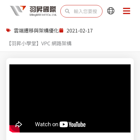
跳
搜
搜
Main
Main
至
尋
尋
Menu
Menu
主
雲端遷移與架構優化
2021-02-17
要
【羽昇小學堂】VPC 網路架構
內
容