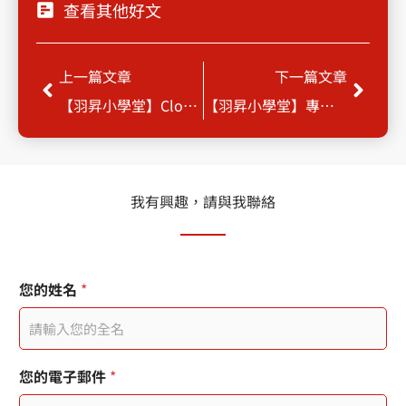
查看其他好文
上一頁
下一
上一篇文章
下一篇文章
【羽昇小學堂】Cloud SQL 與儲存選擇
【羽昇小學堂】專案、網路與子網路
我有興趣，請與我聯絡
您
您的姓名
*
的
市
內
電
話
您的電子郵件
*