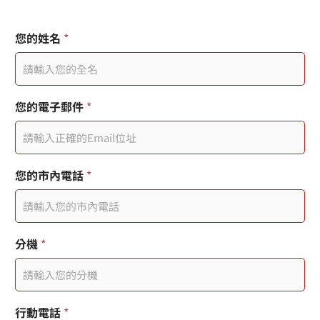
您的姓名
*
您的電子郵件
*
您的市內電話
*
行
分機
*
動
電
話
使
用
行動電話
*