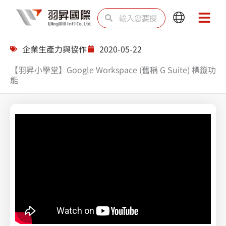
跳
搜
搜
Main
Main
至
尋
尋
Menu
Menu
主
企業生產力與協作
2020-05-22
要
【羽昇小學堂】Google Workspace (舊稱 G Suite) 標籤功
內
能
容