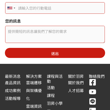
者
頁
U
面
標
n
題
頁
您的訊息
面
i
標
t
題
使
e
用
者
d
頁
送出
S
面
標
t
題
a
最新消息
解決方案
課程與活
關於羽昇
聯絡我們
F
Y
L
L
動
t
產品資訊
雲端遷移
關於我們
a
o
i
i
活動
e
成功案例
與架構優
人才招募
c
u
n
n
課程
s
活動報導
化
e
t
e
k
羽昇小學
+
雲端資訊