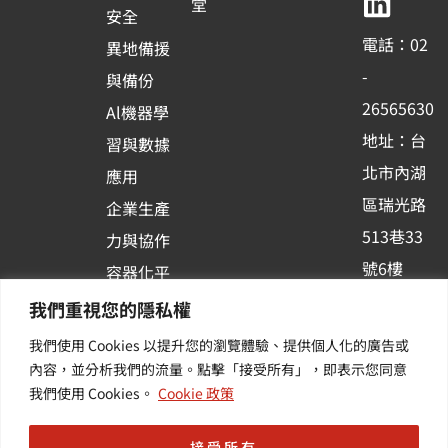
b
u
e
堂
1
安全
o
b
d
電話：02
異地備援
o
e
i
-
與備份
k
n
26565630
Al機器學
-
地址：台
習與數據
s
北市內湖
應用
q
區瑞光路
u
企業生產
513巷33
a
力與協作
r
號6樓
容器化平
e
訂閱羽昇
台應用
我們重視您的隱私權
新訊 | 提
我們使用 Cookies 以提升您的瀏覽體驗、提供個人化的廣告或
供您最新
內容，並分析我們的流量。點擊「接受所有」，即表示您同意
我們使用 Cookies。
Cookie 政策
的活動及
產業資訊
接受所有