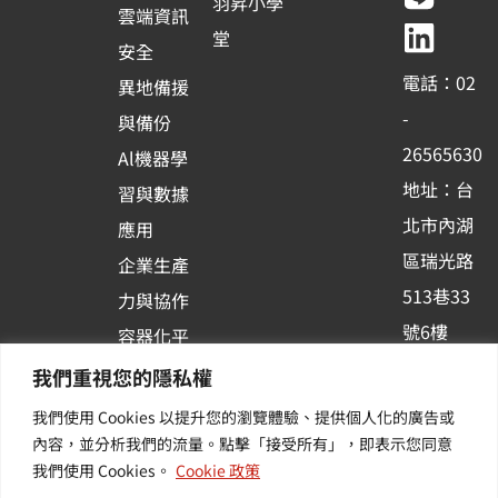
e
t
e
k
羽昇小學
+
雲端資訊
b
u
e
堂
1
安全
o
b
d
電話：02
異地備援
o
e
i
-
與備份
k
n
26565630
Al機器學
-
地址：台
習與數據
s
北市內湖
應用
q
區瑞光路
u
企業生產
513巷33
a
力與協作
r
號6樓
容器化平
e
訂閱羽昇
台應用
我們重視您的隱私權
新訊 | 提
我們使用 Cookies 以提升您的瀏覽體驗、提供個人化的廣告或
供您最新
內容，並分析我們的流量。點擊「接受所有」，即表示您同意
我們使用 Cookies。
Cookie 政策
的活動及