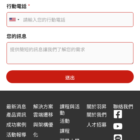
行動電話
*
U
n
頁
*
您的訊息
面
*
i
標
t
題
您
e
的
電
d
子
送出
S
郵
件
t
日
期
a
最新消息
解決方案
課程與活
關於羽昇
聯絡我們
戳
F
Y
L
L
動
t
記
產品資訊
雲端遷移
關於我們
a
o
i
i
活動
e
成功案例
與架構優
人才招募
c
u
n
n
課程
s
活動報導
化