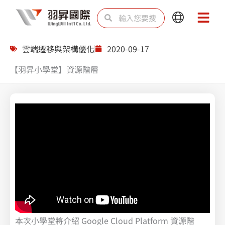
跳
搜
搜
Main
Main
至
尋
尋
Menu
Menu
主
雲端遷移與架構優化
2020-09-17
要
【羽昇小學堂】資源階層
內
容
本次小學堂將介紹 Google Cloud Platform 資源階