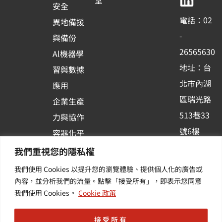
b
u
e
堂
1
安全
o
b
d
電話：02
異地備援
o
e
i
-
與備份
k
n
26565630
Al機器學
-
地址：台
習與數據
s
北市內湖
應用
q
區瑞光路
u
企業生產
513巷33
a
力與協作
r
號6樓
容器化平
e
訂閱羽昇
台應用
我們重視您的隱私權
新訊 | 提
我們使用 Cookies 以提升您的瀏覽體驗、提供個人化的廣告或
供您最新
內容，並分析我們的流量。點擊「接受所有」，即表示您同意
我們使用 Cookies。
Cookie 政策
的活動及
產業資訊
接受所有