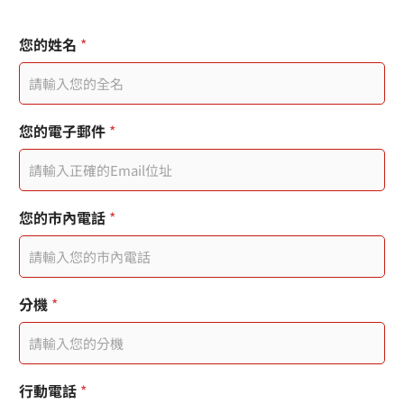
您的姓名
*
您
您的電子郵件
*
的
姓
名
您
的
日
您的市內電話
*
姓
期
名
戳
*
記
I
P
分機
*
您
的
姓
名
行動電話
*