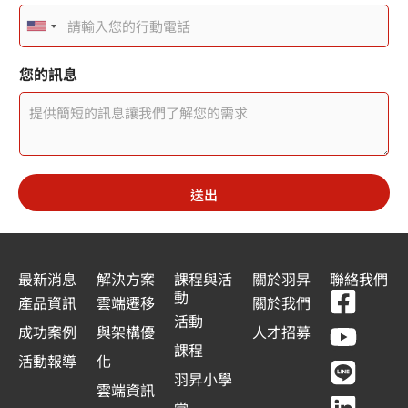
U
n
您的訊息
i
t
e
d
送出
S
t
a
最新消息
解決方案
課程與活
關於羽昇
聯絡我們
F
Y
L
L
動
t
產品資訊
雲端遷移
關於我們
a
o
i
i
活動
e
成功案例
與架構優
人才招募
c
u
n
n
課程
s
活動報導
化
e
t
e
k
羽昇小學
+
雲端資訊