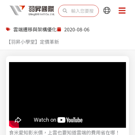
跳
搜
搜
Main
Main
至
尋
尋
Menu
Menu
主
雲端遷移與架構優化
2020-08-06
要
【羽昇小學堂】定價革新
內
容
食米愛知影米價，上雲也要知道雲端的費用省在哪！