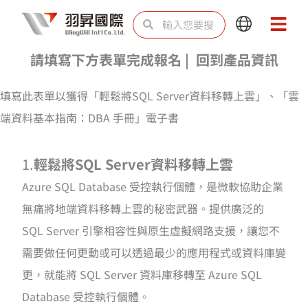
跳
搜
搜
Main
Main
至
尋
尋
Menu
Menu
主
請填寫下方表單完成報名 | 回到產品資訊
要
填寫此表單以獲得「輕鬆將SQL Server資料移轉上雲」、「雲
內
端資料基本指南：DBA 手冊」電子書
容
1.
輕鬆將SQL Server資料移轉上雲
Azure SQL Database 受控執行個體，是微軟協助企業
無痛將地端資料移轉上雲的秘密武器。提供廣泛的
SQL Server 引擎相容性與原生虛擬網路支援，讓您不
需要做任何更動或可以透過最少的應用程式或資料庫變
更，就能將 SQL Server 資料庫移轉至 Azure SQL
Database 受控執行個體。