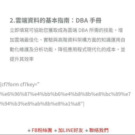
2.雲端資料的基本指南：DBA 手冊
立即填寫可協助您獲取成為雲端 DBA 所需的技能，增
加雲端最佳化、實驗與高階資料架構方面的知識運用自
動化維護及分析功能，降低應用程式現代化的成本，並
提升其效率
[cf7form cf7key=”
%e6%96%87%e4%bb%b6%e4%b8%8b%e8%bc%89%e7
%94%b3%e8%ab%8b%e8%a1%a8″]
🔸
FB粉絲團
🔸
加LINE好友
🔸
聯絡我們