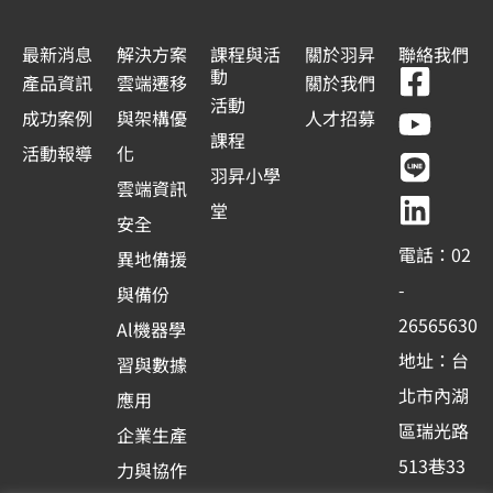
最新消息
解決方案
課程與活
關於羽昇
聯絡我們
F
Y
L
L
動
產品資訊
雲端遷移
關於我們
a
o
i
i
活動
成功案例
與架構優
人才招募
c
u
n
n
課程
活動報導
化
e
t
e
k
羽昇小學
雲端資訊
b
u
e
堂
安全
o
b
d
電話：02
異地備援
o
e
i
-
與備份
k
n
26565630
Al機器學
-
地址：台
習與數據
s
北市內湖
應用
q
區瑞光路
u
企業生產
513巷33
a
力與協作