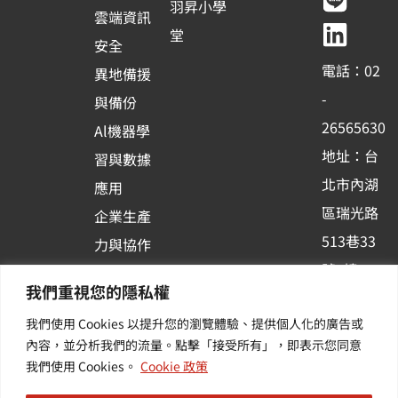
e
t
e
k
羽昇小學
雲端資訊
b
u
e
堂
安全
o
b
d
電話：02
異地備援
o
e
i
-
與備份
k
n
26565630
Al機器學
-
地址：台
習與數據
s
北市內湖
應用
q
區瑞光路
u
企業生產
513巷33
a
力與協作
r
號6樓
容器化平
我們重視您的隱私權
e
訂閱羽昇
台應用
我們使用 Cookies 以提升您的瀏覽體驗、提供個人化的廣告或
新訊 | 提
其他／加
內容，並分析我們的流量。點擊「接受所有」，即表示您同意
供您最新
值服務
我們使用 Cookies。
Cookie 政策
的活動及