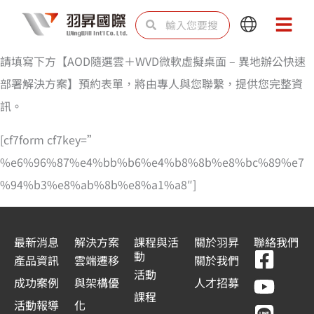
跳
搜
搜
Main
Main
至
尋
尋
Menu
Menu
主
請填寫下方【AOD隨選雲＋WVD微軟虛擬桌面 – 異地辦公快速
要
部署解決方案】預約表單，將由專人與您聯繫，提供您完整資
內
訊。
容
[cf7form cf7key=”
%e6%96%87%e4%bb%b6%e4%b8%8b%e8%bc%89%e7
%94%b3%e8%ab%8b%e8%a1%a8″]
最新消息
解決方案
課程與活
關於羽昇
聯絡我們
F
Y
L
L
動
產品資訊
雲端遷移
關於我們
a
o
i
i
活動
成功案例
與架構優
人才招募
c
u
n
n
課程
活動報導
化