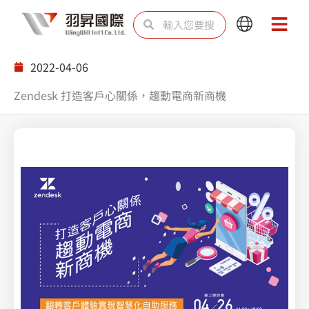
跳
搜
搜
Main
Main
至
尋
尋
Menu
Menu
主
2022-04-06
要
Zendesk 打造客戶心關係，趨動電商新商機
內
容