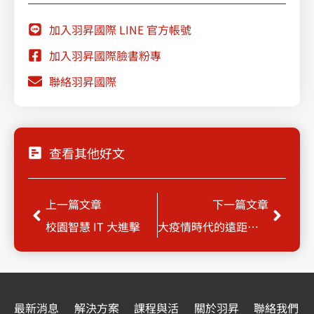
加入羽昇國際 LINE 官方帳號
加入羽昇國際臉書粉專
聯絡羽昇國際
查看其他好文
上一頁
下一
上一篇文章
下一篇文章
校園智慧 IT 大進擊
大疫情時代的遠距必備戰技
最新消息
解決方案
課程與活
關於羽昇
聯絡我們