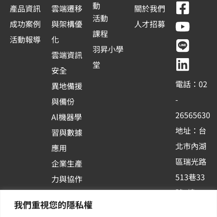
F
Y
L
L
動
產品資訊
雲端遷移
關於我們
a
o
i
i
活動
成功案例
與架構優
人才招募
c
u
n
n
課程
活動報導
化
e
t
e
k
羽昇小學
雲端資訊
b
u
e
堂
安全
o
b
d
電話：02
異地備援
o
e
i
-
與備份
k
n
26565630
Al機器學
-
地址：台
習與數據
s
北市內湖
應用
q
區瑞光路
u
企業生產
513巷33
a
力與協作
r
號6樓
容器化平
我們重視您的隱私權
e
訂閱羽昇
台應用