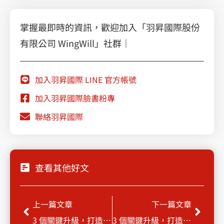
掌握最即時的資訊，歡迎加入「羽昇國際股份
有限公司 WingWill」社群｜
加入羽昇國際 LINE 官方帳號
加入羽昇國際臉書粉專
聯絡羽昇國際
查看其他好文
上一頁
下一
上一篇文章
下一篇文章
3 個關鍵升級，打造從官網門面到營運自動化的獲利公式..
3 個關鍵升級，打造從官網門面到營運自動化的獲利公式_