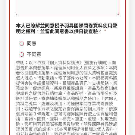
本人已瞭解並同意授予羽昇國際問卷資料使用聲
明之權利，並留此同意書以供日後查驗。
*
同意
不同意
聲明：以下依據《個人資料保護法》(暨施行細則)，向
您告知本問卷蒐集、處理及利用個人資料之事項：本問
卷依據個資法蒐集、處理及利用您的個人資料包含識別
個人姓名、行動電話、電子郵件地址等。本問卷資料將
提供會後會議相關資料、相關產品資訊、支援服務、業
務諮詢、促銷訊息、新產品推廣訊息、產品及教育訓練
與課程之提供與行銷推廣、產品配送、產品市場分析及
統計或研究、寄送抽獎贈獎活動贈品之使用。上述個人
資料之蒐集、處理及利用，將僅限本問卷業務需要使
用，並遵守個資法之規定妥善保護您的個人資訊。依據
個資法第 3 條規定，您可向羽昇國際行使之個資權利包
括：查詢、閱覽、複製、補完、更正、處理、利用及刪
除。您可與羽昇國際客服專員聯繫，羽昇國際將儘速處
理與回覆 您的請求。您亦可拒絕提供相關之個人資料，
但若無完整的資料，羽昇國際將無法進行本問卷之後續