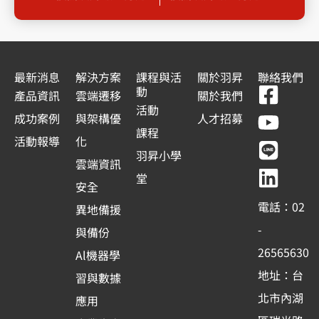
最新消息
解決方案
課程與活
關於羽昇
聯絡我們
F
Y
L
L
動
產品資訊
雲端遷移
關於我們
a
o
i
i
活動
成功案例
與架構優
人才招募
c
u
n
n
課程
活動報導
化
e
t
e
k
羽昇小學
雲端資訊
b
u
e
堂
安全
o
b
d
電話：02
異地備援
o
e
i
-
與備份
k
n
26565630
Al機器學
-
地址：台
習與數據
s
北市內湖
應用
q