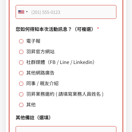
U
n
您如何得知本次活動訊息？（可複選）
*
i
電子報
t
e
羽昇官方網站
d
社群媒體（FB / Line / Linkedin）
S
其他網路廣告
t
同事 / 親友介紹
a
羽昇業務邀約 ( 請填寫業務人員姓名 )
t
e
其他
s
其他備註（選填）
+
1