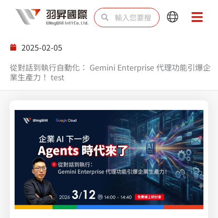
跳
搜
搜
Main
Main
至
尋
尋
Menu
Menu
主
2025-02-05
要
從對話到執行自動化： Gemini Enterprise 代理功能引爆企
內
業生產力！ test
容