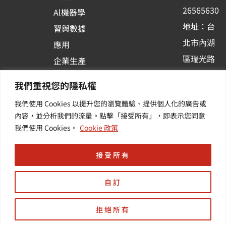
k
n
26565630
Al機器學
-
地址：台
習與數據
s
北市內湖
應用
q
區瑞光路
u
企業生產
513巷33
a
力與協作
我們重視您的隱私權
r
號6樓
容器化平
我們使用 Cookies 以提升您的瀏覽體驗、提供個人化的廣告或
e
訂閱羽昇
台應用
內容，並分析我們的流量。點擊「接受所有」，即表示您同意
新訊 | 提
其他／加
我們使用 Cookies。
Cookie 政策
供您最新
值服務
的活動及
接受所有
產業資訊
自訂
拒絕所有