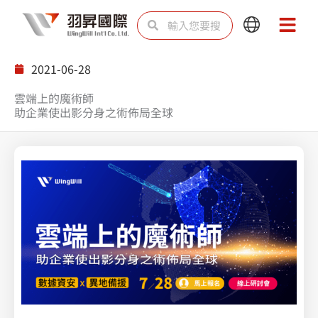
跳
搜
搜
Main
Main
至
尋
尋
Menu
Menu
主
2021-06-28
要
雲端上的魔術師
內
助企業使出影分身之術佈局全球
容