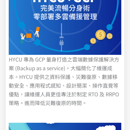
HYCU 專為 GCP 量身打造之雲端數據保護解決方
案 (Backup as a service)。大幅簡化了維運成
本。HYCU 提供之資料保護、災難復原、數據移
動安全、應用程式感知、設計簡潔、操作直覺等
優點，讓維運人員更佳專注於制定 RTO 及 RRPO
策略。進而降低災難復原的時間。