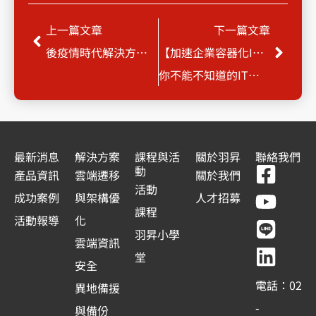
上一頁
下一
上一篇文章
下一篇文章
後疫情時代解決方案，數位資安轉型升級
【加速企業容器化IT架構招式】
你不能不知道的IT下一動，Google Anthos 容器代管應用程式平台
最新消息
解決方案
課程與活
關於羽昇
聯絡我們
F
Y
L
L
動
產品資訊
雲端遷移
關於我們
a
o
i
i
活動
成功案例
與架構優
人才招募
c
u
n
n
課程
活動報導
化
e
t
e
k
羽昇小學
雲端資訊
b
u
e
堂
安全
o
b
d
電話：02
異地備援
o
e
i
-
與備份