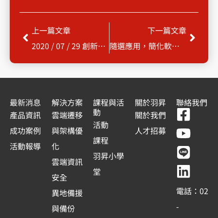
上一頁
下一
上一篇文章
下一篇文章
2020 / 07 / 29 創新應用服務，打破既有IT框架，多雲時代即將來臨
隨選應用，簡化軟體部署維護，提高MIS部門效率！
最新消息
解決方案
課程與活
關於羽昇
聯絡我們
F
Y
L
L
動
產品資訊
雲端遷移
關於我們
a
o
i
i
活動
成功案例
與架構優
人才招募
c
u
n
n
課程
活動報導
化
e
t
e
k
羽昇小學
雲端資訊
b
u
e
堂
安全
o
b
d
電話：02
異地備援
o
e
i
-
與備份
k
n