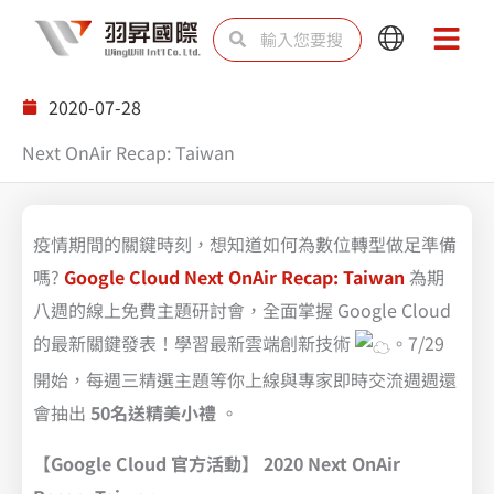
跳
搜
搜
Main
Main
至
尋
尋
Menu
Menu
主
2020-07-28
要
Next OnAir Recap: Taiwan
內
容
疫情期間的關鍵時刻，想知道如何為數位轉型做足準備
嗎?
Google Cloud Next OnAir Recap: Taiwan
為期
八週的線上免費主題研討會，全面掌握 Google Cloud
的最新關鍵發表！學習最新雲端創新技術
。7/29
開始，每週三精選主題等你上線與專家即時交流週週還
會抽出
50名送精美小禮
。
【Google Cloud 官方活動】 2020 Next OnAir