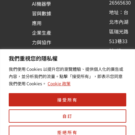
26565630
Al機器學
-
地址：台
習與數據
s
北市內湖
應用
q
區瑞光路
u
企業生產
513巷33
a
力與協作
r
號6樓
容器化平
我們重視您的隱私權
e
訂閱羽昇
台應用
我們使用 Cookies 以提升您的瀏覽體驗、提供個人化的廣告或
新訊 | 提
其他／加
內容，並分析我們的流量。點擊「接受所有」，即表示您同意
供您最新
值服務
我們使用 Cookies。
Cookie 政策
的活動及
產業資訊
接受所有
自訂
拒絕所有