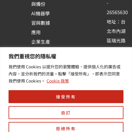
-
與備份
k
n
26565630
Al機器學
-
地址：台
習與數據
s
北市內湖
應用
q
區瑞光路
u
企業生產
513巷33
a
力與協作
我們重視您的隱私權
r
號6樓
容器化平
我們使用 Cookies 以提升您的瀏覽體驗、提供個人化的廣告或
e
訂閱羽昇
台應用
內容，並分析我們的流量。點擊「接受所有」，即表示您同意
新訊 | 提
其他／加
我們使用 Cookies。
Cookie 政策
供您最新
值服務
的活動及
接受所有
產業資訊
自訂
拒絕所有