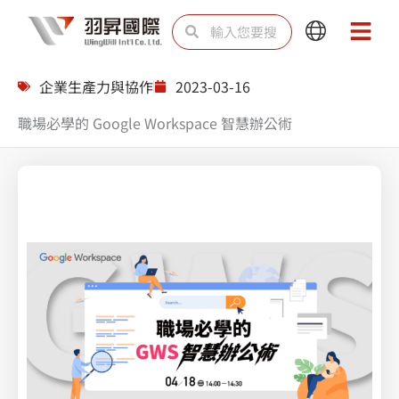
跳
搜
搜
Main
Main
至
尋
尋
Menu
Menu
主
企業生產力與協作
2023-03-16
要
職場必學的 Google Workspace 智慧辦公術
內
容
Splunk 上帝視角綜觀雲端防護無死角