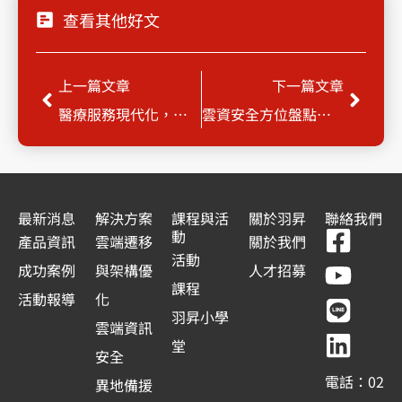
查看其他好文
上一頁
下一
上一篇文章
下一篇文章
醫療服務現代化，數位轉型的世界趨勢 | 系列研討會
雲資安全方位盤點第一站 AWS Well-Architected
最新消息
解決方案
課程與活
關於羽昇
聯絡我們
F
Y
L
L
動
產品資訊
雲端遷移
關於我們
a
o
i
i
活動
成功案例
與架構優
人才招募
c
u
n
n
課程
活動報導
化
e
t
e
k
羽昇小學
雲端資訊
b
u
e
堂
安全
o
b
d
電話：02
異地備援
o
e
i