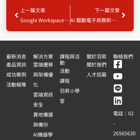
上一頁
下一
上一篇文章
下一篇文章
Google Workspace 教育訓練課程
AI 驅動電子商務新未來
最新消息
解決方案
課程與活
關於羽昇
聯絡我們
F
Y
L
L
動
產品資訊
雲端遷移
關於我們
a
o
i
i
活動
成功案例
與架構優
人才招募
c
u
n
n
課程
活動報導
化
e
t
e
k
羽昇小學
雲端資訊
b
u
e
堂
安全
o
b
d
電話：02
異地備援
o
e
i
-
與備份
k
n
26565630
Al機器學
-