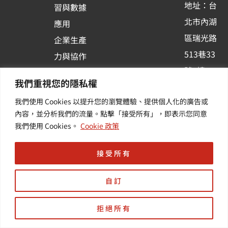
地址：台
習與數據
s
北市內湖
應用
q
區瑞光路
u
企業生產
513巷33
a
力與協作
r
號6樓
容器化平
我們重視您的隱私權
e
訂閱羽昇
台應用
我們使用 Cookies 以提升您的瀏覽體驗、提供個人化的廣告或
新訊 | 提
其他／加
內容，並分析我們的流量。點擊「接受所有」，即表示您同意
供您最新
值服務
我們使用 Cookies。
Cookie 政策
的活動及
產業資訊
接受所有
自訂
拒絕所有
Copyright © 羽昇國際股份有限公司