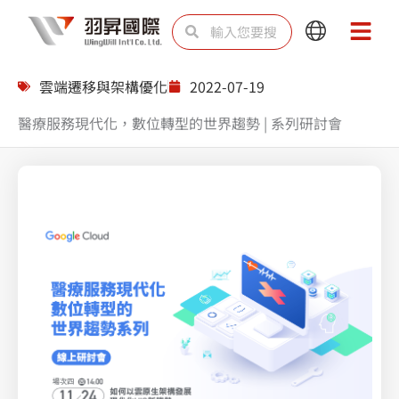
跳
搜
搜
Main
Main
至
尋
尋
Menu
Menu
主
雲端遷移與架構優化
2022-07-19
要
醫療服務現代化，數位轉型的世界趨勢 | 系列研討會
內
容