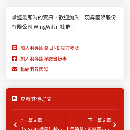
掌握最即時的資訊，歡迎加入「羽昇國際股份
有限公司 WingWill」社群｜
加入羽昇國際 LINE 官方帳號
加入羽昇國際臉書粉專
聯絡羽昇國際
查看其他好文
上一頁
下一
上一篇文章
下一篇文章
【G Suite課程】數位轉型-善用生產力工具
上雲簡單? 不簡單? Palo Alto Networks & Google你有更快更安全的選擇