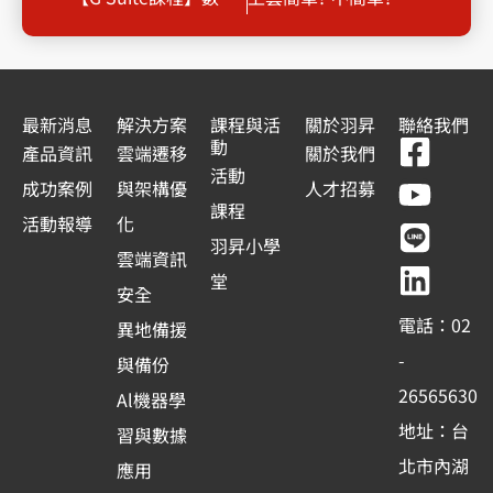
最新消息
解決方案
課程與活
關於羽昇
聯絡我們
F
Y
L
L
動
產品資訊
雲端遷移
關於我們
a
o
i
i
活動
成功案例
與架構優
人才招募
c
u
n
n
課程
活動報導
化
e
t
e
k
羽昇小學
雲端資訊
b
u
e
堂
安全
o
b
d
電話：02
異地備援
o
e
i
-
與備份
k
n
26565630
Al機器學
-
地址：台
習與數據
s
北市內湖
應用
q