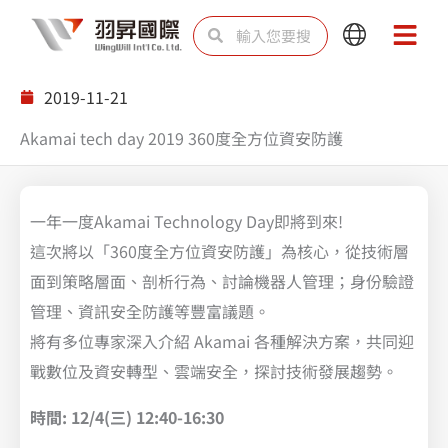
跳
搜
搜
Main
Main
至
尋
尋
Menu
Menu
主
2019-11-21
要
Akamai tech day 2019 360度全方位資安防護
內
容
一年一度Akamai Technology Day即將到來!
這次將以「360度全方位資安防護」為核心，從技術層
面到策略層面、剖析行為、討論機器人管理；身份驗證
管理、資訊安全防護等豐富議題。
將有多位專家深入介紹 Akamai 各種解決方案，共同迎
戰數位及資安轉型、雲端安全，探討技術發展趨勢。
時間: 12/4(三) 12:40-16:30