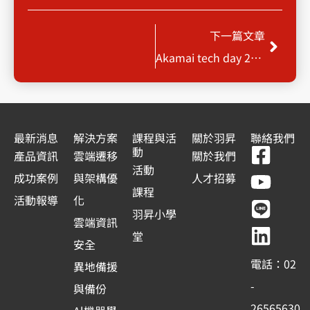
下一
下一篇文章
Akamai tech day 2019 360度全方位資安防護
最新消息
解決方案
課程與活
關於羽昇
聯絡我們
F
Y
L
L
動
產品資訊
雲端遷移
關於我們
a
o
i
i
活動
成功案例
與架構優
人才招募
c
u
n
n
課程
活動報導
化
e
t
e
k
羽昇小學
雲端資訊
b
u
e
堂
安全
o
b
d
電話：02
異地備援
o
e
i
-
與備份
k
n
26565630