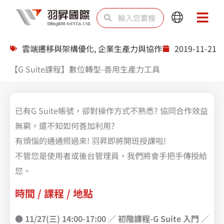
跳
搜
搜
Main
Main
至
尋
尋
Menu
Menu
主
雲端遷移與架構優化
,
企業生產力與協作
2019-11-21
要
【G Suite課程】數位轉型-善用生產力工具
內
容
已有G Suite帳號，卻對操作方式不熟悉? 協同合作效益
無窮，還不知如何善加利用?
有煩惱的通通照過來! 羽昇即將開班授課啦!
不管您是使用者或後台管理員，我們將會手把手傳授給
您。
時間 / 課程 / 地點
●
11/27(三) 14:00-17:00 ／ 初階課程-G Suite 入門
／