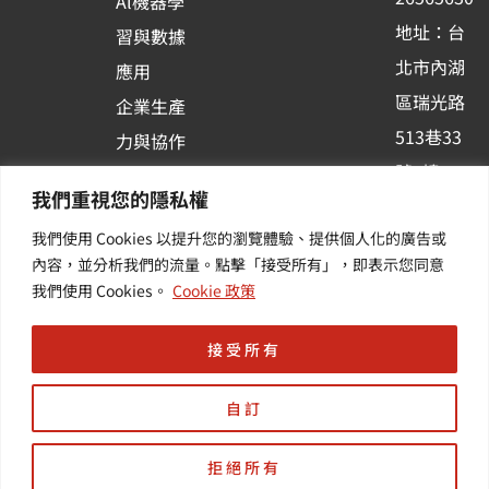
Al機器學
-
地址：台
習與數據
s
北市內湖
應用
q
區瑞光路
u
企業生產
513巷33
a
力與協作
r
號6樓
容器化平
我們重視您的隱私權
e
訂閱羽昇
台應用
我們使用 Cookies 以提升您的瀏覽體驗、提供個人化的廣告或
新訊 | 提
其他／加
內容，並分析我們的流量。點擊「接受所有」，即表示您同意
供您最新
值服務
我們使用 Cookies。
Cookie 政策
的活動及
產業資訊
接受所有
自訂
拒絕所有
Copyright © 羽昇國際股份有限公司