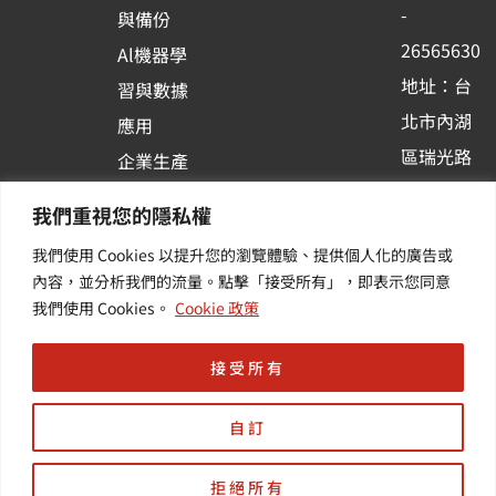
o
e
i
-
與備份
k
n
26565630
Al機器學
-
地址：台
習與數據
s
北市內湖
應用
q
區瑞光路
u
企業生產
513巷33
a
力與協作
我們重視您的隱私權
r
號6樓
容器化平
我們使用 Cookies 以提升您的瀏覽體驗、提供個人化的廣告或
e
訂閱羽昇
台應用
內容，並分析我們的流量。點擊「接受所有」，即表示您同意
新訊 | 提
其他／加
我們使用 Cookies。
Cookie 政策
供您最新
值服務
的活動及
接受所有
產業資訊
自訂
拒絕所有