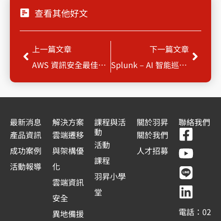
查看其他好文
上一頁
下一
上一篇文章
下一篇文章
AWS 資訊安全最佳實踐
Splunk – AI 智能巡邏為企業網站確保最佳運行狀態
最新消息
解決方案
課程與活
關於羽昇
聯絡我們
F
Y
L
L
動
產品資訊
雲端遷移
關於我們
a
o
i
i
活動
成功案例
與架構優
人才招募
c
u
n
n
課程
活動報導
化
e
t
e
k
羽昇小學
雲端資訊
b
u
e
堂
安全
o
b
d
電話：02
異地備援