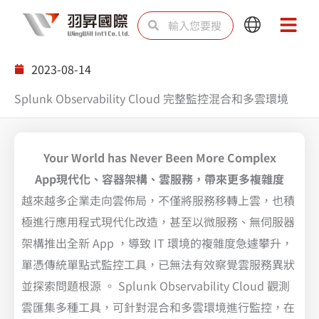
跳
搜
搜
Main
Main
至
尋
尋
Menu
Menu
主
2023-08-14
要
Splunk Observability Cloud 完整監控混合和多雲環境
內
容
Your World has Never Been More Complex
App現代化、容器架構、雲服務，帶來更多複雜度
越來越多企業走向雲佈局，不僅將服務移轉上雲，也積
極進行應用程式現代化改造，甚至以微服務、無伺服器
架構推出全新 App ，導致 IT 環境的複雜度急遽攀升，
單憑傳統單點式監控工具，已無法有效察覺雲服務異狀
並探索問題根源 。 Splunk Observability Cloud 觀測
雲匯集多種工具，可針對混合和多雲環境進行監控，在