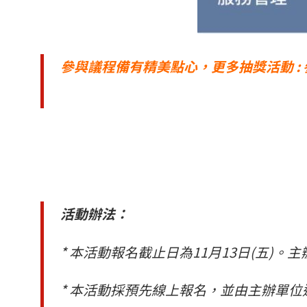
參與議程備有精美點心，更多抽獎活動 
活動辦法：
* 本活動報名截止日為11月13日(五)
* 本活動採預先線上報名，並由主辦單