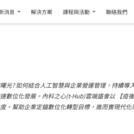
新消息
解決方案
課程與活動
聯絡我們
曙光? 如何結合人工智慧與企業營運管理，持續導
數位化發展。內科之心(t-Hub)雲端盛會以 【疫
維度，幫助企業定錨數位化轉型目標，進而實現代化