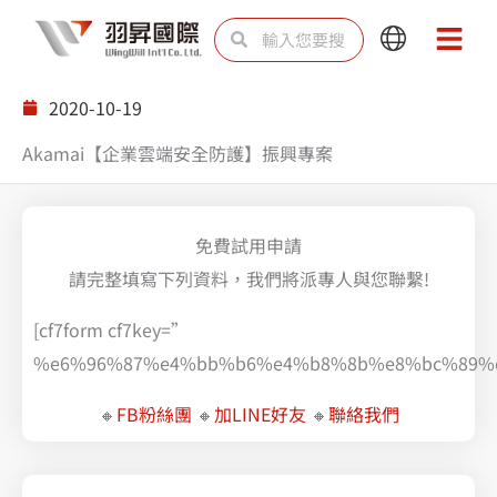
跳
搜
搜
Main
Main
至
尋
尋
Menu
Menu
主
2020-10-19
要
Akamai【企業雲端安全防護】振興專案
內
容
免費試用申請
請完整填寫下列資料，我們將派專人與您聯繫!
[cf7form cf7key=”
%e6%96%87%e4%bb%b6%e4%b8%8b%e8%bc%89%e
🔸
FB粉絲團
🔸
加LINE好友
🔸
聯絡我們