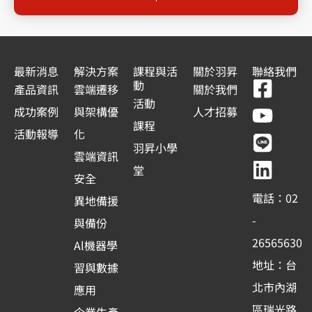
最新消息
解決方案
課程與活
關於羽昇
聯絡我們
F
Y
L
L
動
產品資訊
雲端遷移
關於我們
a
o
i
i
活動
成功案例
與架構優
人才招募
c
u
n
n
課程
活動報導
化
e
t
e
k
羽昇小學
雲端資訊
b
u
e
堂
安全
o
b
d
電話：02
異地備援
o
e
i
-
與備份
k
n
26565630
Al機器學
-
地址：台
習與數據
s
北市內湖
應用
q
區瑞光路