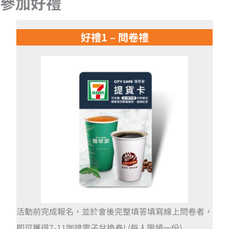
參加好禮
好禮1 – 問卷禮
活動前完成報名，並於會後完整填答填寫線上問卷者，
即可獲得7-11咖啡電子兌換券! (每人限領一份)