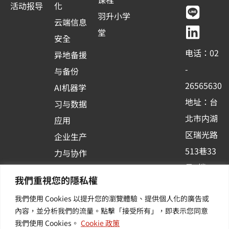
c
u
n
n
活动报导
化
e
t
e
k
羽升小学
云端信息
b
u
e
堂
安全
o
b
d
电话：02
异地备援
o
e
i
-
与备份
k
n
26565630
AI机器学
-
地址：台
习与数据
s
北市内湖
应用
q
区瑞光路
u
企业生产
513巷33
a
力与协作
r
号6楼
容器化平
我們重視您的隱私權
e
订阅羽升
台应用
我們使用 Cookies 以提升您的瀏覽體驗、提供個人化的廣告或
新讯 | 提
其他/增
內容，並分析我們的流量。點擊「接受所有」，即表示您同意
供您最新
值服务
我們使用 Cookies。
Cookie 政策