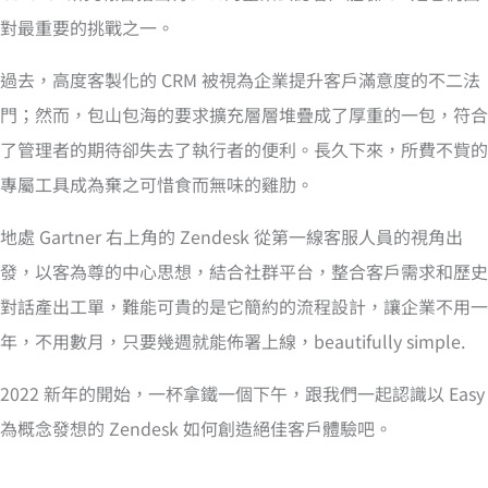
對最重要的挑戰之一。
過去，高度客製化的 CRM 被視為企業提升客戶滿意度的不二法
門；然而，包山包海的要求擴充層層堆疊成了厚重的一包，符合
了管理者的期待卻失去了執行者的便利。長久下來，所費不貲的
專屬工具成為棄之可惜食而無味的雞肋。
地處 Gartner 右上角的 Zendesk 從第一線客服人員的視角出
發，以客為尊的中心思想，結合社群平台，整合客戶需求和歷史
對話產出工單，難能可貴的是它簡約的流程設計，讓企業不用一
年，不用數月，只要幾週就能佈署上線，beautifully simple.
2022 新年的開始，一杯拿鐵一個下午，跟我們一起認識以 Easy
為概念發想的 Zendesk 如何創造絕佳客戶體驗吧。