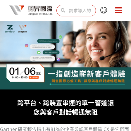
跳
Search
Search
Main
Main
至
Menu
Menu
内
容
跨平台、跨裝置串連的單一管道讓
您與客戶對話暢通無阻
Gartner 研究報告指出有81%的企業公認客戶體驗 CX 是它們面