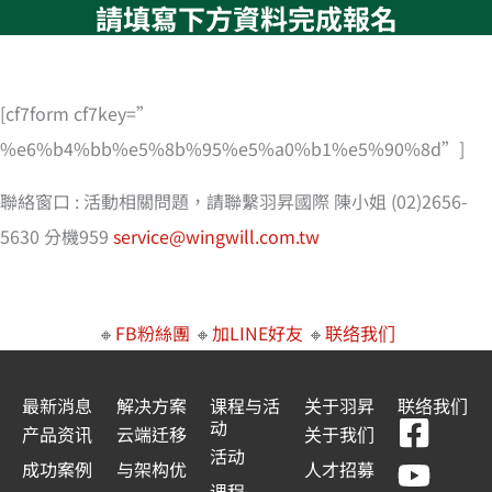
請填寫下方資料完成報名
[cf7form cf7key=”
%e6%b4%bb%e5%8b%95%e5%a0%b1%e5%90%8d”]
聯絡窗口 : 活動相關問題，請聯繫羽昇國際 陳小姐 (02)2656-
5630 分機959
service@wingwill.com.tw
🔸
FB粉絲團
🔸
加LINE好友
🔸
联络我们
最新消息
解决方案
课程与活
关于羽昇
联络我们
F
Y
L
L
动
产品资讯
云端迁移
关于我们
a
o
i
i
活动
成功案例
与架构优
人才招募
课程