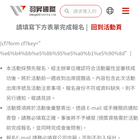
跳
Search
Search
Main
Main
至
Menu
Menu
内
請填寫下方表單完成報名 |
回到活動頁
容
[cf7form cf7key=”
%e6%b4%bb%e5%8b%95%e5%a0%b1%e5%90%8d”]
本活動採預先報名，經主辦單位確認符合活動屬性並審核成
功後，將於活動前一週收到出席提醒函，內容包含此次活動
出席序號及活動注意事項，報名身份不符或資料缺失，則不
另行通知，敬請見諒。
活動獎項將於活動後彙整寄出，透過 E-mail 或手機簡訊通知
寄發，請務必填寫正確，事後將不予補發 (領獎資格需於活動
前完成報名，並同時完成會後問卷)。
報名E-mail 請務必填寫公司信箱，否則不列入採計。