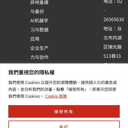
电话：02
异地备援
o
e
i
-
与备份
k
n
26565630
AI机器学
-
地址：台
习与数据
s
北市内湖
应用
q
区瑞光路
u
企业生产
513巷33
a
力与协作
r
号6楼
容器化平
我們重視您的隱私權
e
订阅羽升
台应用
我們使用 Cookies 以提升您的瀏覽體驗、提供個人化的廣告或
新讯 | 提
其他/增
內容，並分析我們的流量。點擊「接受所有」，即表示您同意
供您最新
值服务
我們使用 Cookies。
Cookie 政策
的活动及
产业资讯
接受所有
自訂