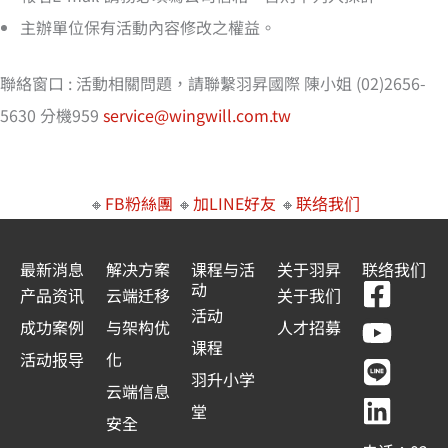
主辦單位保有活動內容修改之權益。
聯絡窗口 : 活動相關問題，請聯繫羽昇國際 陳小姐 (02)2656-
5630 分機959
service@wingwill.com.tw
🔸
FB粉絲團
🔸
加LINE好友
🔸
联络我们
最新消息
解决方案
课程与活
关于羽昇
联络我们
F
Y
L
L
动
产品资讯
云端迁移
关于我们
a
o
i
i
活动
成功案例
与架构优
人才招募
c
u
n
n
课程
活动报导
化
e
t
e
k
羽升小学
云端信息
b
u
e
堂
安全
o
b
d