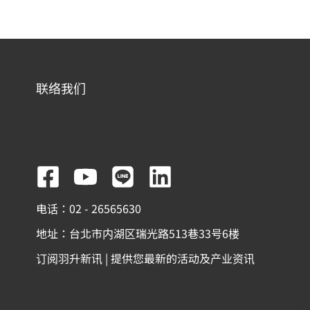
联络我们
F
Y
L
L
a
o
i
i
电话：02 - 26565630
c
u
n
n
地址：台北市内湖区瑞光路513巷33号6楼
e
t
e
k
订阅羽升新讯 | 提供您最新的活动及产业资讯
b
u
e
o
b
d