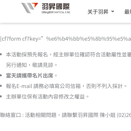
跳
关于羽昇
最
至
内
容
[cf7form cf7key=”%e6%b4%bb%e5%8b%95%e5
本活動採預先報名，經主辦單位確認符合活動屬性並
另行通知，敬請見諒。
當天請攜帶名片出席
。
報名E-mail 請務必填寫公司信箱，否則不列入採計。
主辦單位保有活動內容修改之權益。
聯絡窗口 : 活動相關問題，請聯繫羽昇國際 陳小姐 (02)2656