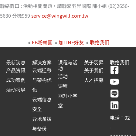
聯絡窗口 : 活動相關問題，請聯繫羽昇國際 陳小姐 (02)2656-
5630 分機959
service@wingwill.com.tw
🔸
FB粉絲團
🔸
加LINE好友
🔸
联络我们
最新消息
解决方案
课程与活
关于羽昇
联络我们
F
Y
L
L
动
产品资讯
云端迁移
关于我们
a
o
i
i
活动
成功案例
与架构优
人才招募
c
u
n
n
课程
活动报导
化
e
t
e
k
羽升小学
云端信息
b
u
e
堂
安全
o
b
d
电话：02
异地备援
o
e
i
-
与备份
k
n