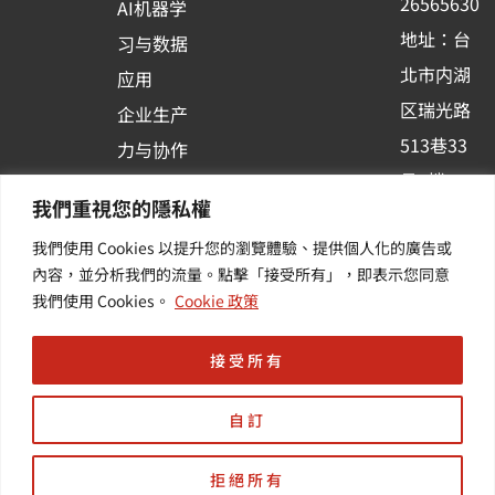
26565630
AI机器学
-
地址：台
习与数据
s
北市内湖
应用
q
区瑞光路
u
企业生产
513巷33
a
力与协作
r
号6楼
容器化平
我們重視您的隱私權
e
订阅羽升
台应用
我們使用 Cookies 以提升您的瀏覽體驗、提供個人化的廣告或
新讯 | 提
其他/增
內容，並分析我們的流量。點擊「接受所有」，即表示您同意
供您最新
值服务
我們使用 Cookies。
Cookie 政策
的活动及
产业资讯
接受所有
自訂
拒絕所有
Copyright © 羽昇國際股份有限公司