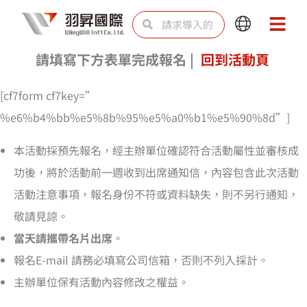
跳
Search
Search
Main
Main
至
Menu
Menu
内
請填寫下方表單完成報名 |
回到活動頁
容
[cf7form cf7key=”
%e6%b4%bb%e5%8b%95%e5%a0%b1%e5%90%8d”]
本活動採預先報名，經主辦單位確認符合活動屬性並審核成
功後，將於活動前一週收到出席通知信，內容包含此次活動
活動注意事項，報名身份不符或資料缺失，則不另行通知，
敬請見諒。
當天請攜帶名片出席
。
報名E-mail 請務必填寫公司信箱，否則不列入採計。
主辦單位保有活動內容修改之權益。