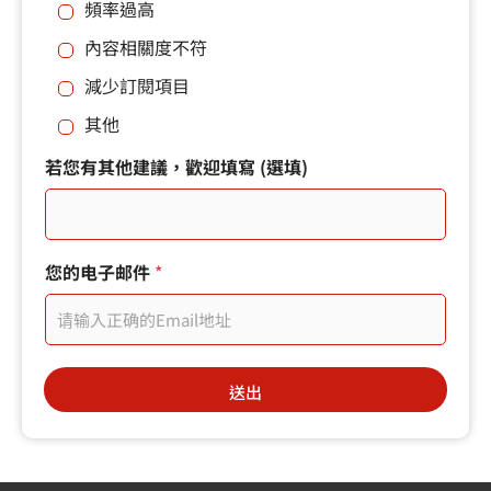
頻率過高
其
他
內容相關度不符
建
議
減少訂閱項目
，
歡
其他
迎
填
您
若您有其他建議，歡迎填寫 (選填)
寫
的
*
電
子
郵
件
您的电子邮件
*
在
您
取
消
之
送出
前
，
希
望
能