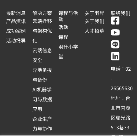
了
解
最新消息
解决方案
课程与活
关于羽昇
联络我们
如
F
Y
L
L
动
何
产品资讯
云端迁移
关于我们
改
a
o
i
i
活动
成功案例
与架构优
人才招募
進
c
u
n
n
课程
我
活动报导
化
們
e
t
e
k
羽升小学
的
云端信息
b
u
e
服
堂
安全
務
o
b
d
使
电话：02
异地备援
用
o
e
i
者
-
与备份
k
n
26565630
AI机器学
-
地址：台
习与数据
s
北市内湖
应用
q
区瑞光路
u
企业生产
513巷33
a
力与协作