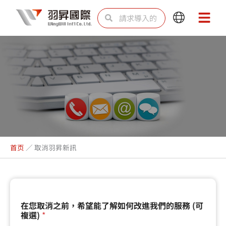
跳
Search
Search
Main
Main
至
Menu
Menu
内
容
取消羽昇新訊
首页
／
取消羽昇新訊
若
在您取消之前，希望能了解如何改進我們的服務 (可
您
複選)
*
有