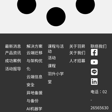
最新消息
解决方案
课程与活
关于羽昇
联络我们
F
Y
L
L
动
产品资讯
云端迁移
关于我们
a
o
i
i
活动
成功案例
与架构优
人才招募
c
u
n
n
课程
活动报导
化
e
t
e
k
羽升小学
云端信息
b
u
e
堂
安全
o
b
d
电话：02
异地备援
o
e
i
-
与备份
k
n
26565630
AI机器学