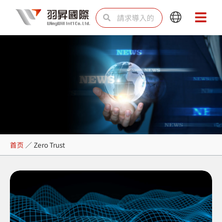
跳
Search
Search
Main
Main
至
Menu
Menu
内
容
Zero Trust
首页
／
Zero Trust