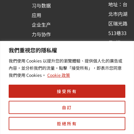
-
地址：台
习与数据
s
北市内湖
应用
q
区瑞光路
u
企业生产
513巷33
a
力与协作
r
号6楼
容器化平
我們重視您的隱私權
e
订阅羽升
台应用
我們使用 Cookies 以提升您的瀏覽體驗、提供個人化的廣告或
新讯 | 提
其他/增
內容，並分析我們的流量。點擊「接受所有」，即表示您同意
供您最新
值服务
我們使用 Cookies。
Cookie 政策
的活动及
产业资讯
接受所有
自訂
拒絕所有
Copyright © 羽昇國際股份有限公司