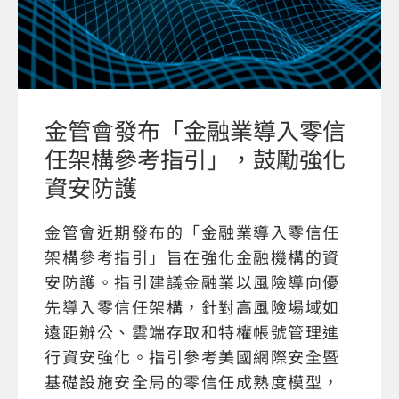
金管會發布「金融業導入零信
任架構參考指引」，鼓勵強化
資安防護
金管會近期發布的「金融業導入零信任
架構參考指引」旨在強化金融機構的資
安防護。指引建議金融業以風險導向優
先導入零信任架構，針對高風險場域如
遠距辦公、雲端存取和特權帳號管理進
行資安強化。指引參考美國網際安全暨
基礎設施安全局的零信任成熟度模型，