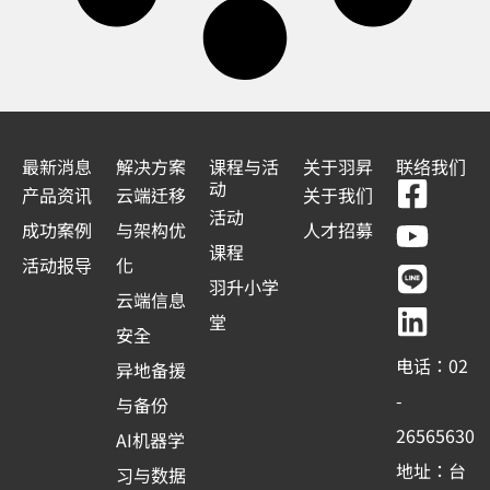
最新消息
解决方案
课程与活
关于羽昇
联络我们
F
Y
L
L
动
产品资讯
云端迁移
关于我们
a
o
i
i
活动
成功案例
与架构优
人才招募
c
u
n
n
课程
活动报导
化
e
t
e
k
羽升小学
云端信息
b
u
e
堂
安全
o
b
d
电话：02
异地备援
o
e
i
-
与备份
k
n
26565630
AI机器学
-
地址：台
习与数据
s