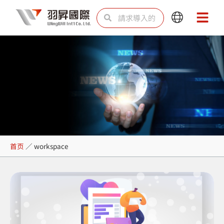
跳
Search
Search
Main
Main
至
Menu
Menu
内
容
workspace
首页
／
workspace