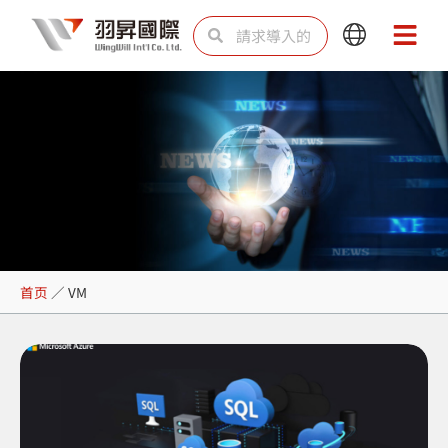
跳
Search
Search
Main
Main
至
Menu
Menu
内
容
VM
首页
／
VM