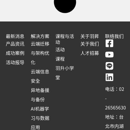
最新消息
解决方案
课程与活
关于羽昇
联络我们
F
Y
L
L
动
产品资讯
云端迁移
关于我们
a
o
i
i
活动
成功案例
与架构优
人才招募
c
u
n
n
课程
活动报导
化
e
t
e
k
羽升小学
云端信息
b
u
e
堂
安全
o
b
d
电话：02
异地备援
o
e
i
-
与备份
k
n
26565630
AI机器学
-
地址：台
习与数据
s
北市内湖
应用