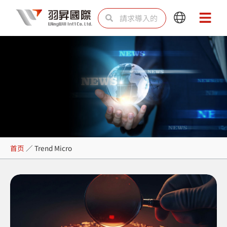
跳
Search
Search
Main
Main
至
Menu
Menu
内
容
Trend Micro
首页
／
Trend Micro