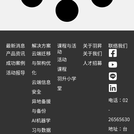
最新消息
解决方案
课程与活
关于羽昇
联络我们
F
Y
L
L
动
产品资讯
云端迁移
关于我们
a
o
i
i
活动
成功案例
与架构优
人才招募
c
u
n
n
课程
活动报导
化
e
t
e
k
羽升小学
云端信息
b
u
e
堂
安全
o
b
d
电话：02
异地备援
o
e
i
-
与备份
k
n
26565630
AI机器学
-
地址：台
习与数据
s