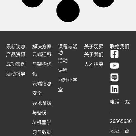
最新消息
解决方案
课程与活
关于羽昇
联络我们
F
Y
L
L
动
产品资讯
云端迁移
关于我们
a
o
i
i
活动
成功案例
与架构优
人才招募
c
u
n
n
课程
活动报导
化
e
t
e
k
羽升小学
云端信息
b
u
e
堂
安全
o
b
d
电话：02
异地备援
o
e
i
-
与备份
k
n
26565630
AI机器学
-
地址：台
习与数据
s