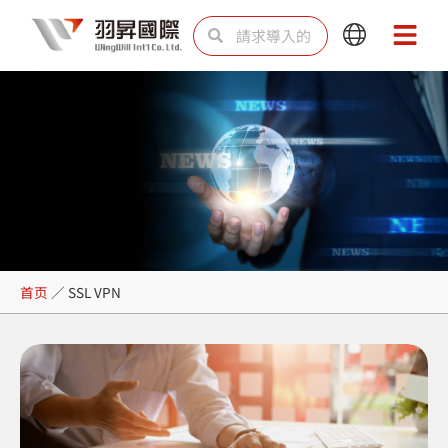
跳
Search
Search
Main
Main
至
Menu
Menu
内
容
SSL VPN
首页
／
SSL VPN