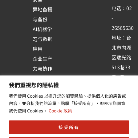
o
b
d
电话：02
异地备援
o
e
i
-
与备份
k
n
26565630
AI机器学
-
地址：台
习与数据
s
北市内湖
应用
q
区瑞光路
u
企业生产
513巷33
a
力与协作
r
号6楼
容器化平
我們重視您的隱私權
e
订阅羽升
台应用
我們使用 Cookies 以提升您的瀏覽體驗、提供個人化的廣告或
新讯 | 提
其他/增
內容，並分析我們的流量。點擊「接受所有」，即表示您同意
供您最新
值服务
我們使用 Cookies。
Cookie 政策
的活动及
产业资讯
接受所有