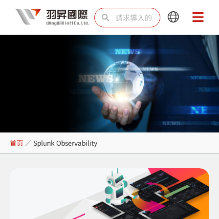
跳
Search
Search
Main
Main
至
Menu
Menu
内
容
Splunk Observability
首页
／
Splunk Observability