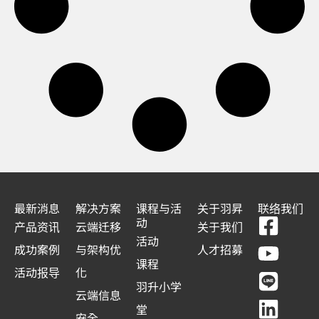
最新消息
解决方案
课程与活
关于羽昇
联络我们
F
Y
L
L
动
产品资讯
云端迁移
关于我们
a
o
i
i
活动
成功案例
与架构优
人才招募
c
u
n
n
课程
活动报导
化
e
t
e
k
羽升小学
云端信息
b
u
e
堂
安全