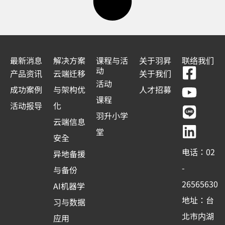
最新消息
解决方案
课程与活
关于羽昇
联络我们
F
Y
L
L
动
产品资讯
云端迁移
关于我们
a
o
i
i
活动
成功案例
与架构优
人才招募
c
u
n
n
课程
活动报导
化
e
t
e
k
羽升小学
云端信息
b
u
e
堂
安全
o
b
d
电话：02
异地备援
o
e
i
-
与备份
k
n
26565630
AI机器学
-
地址：台
习与数据
s
北市内湖
应用
q