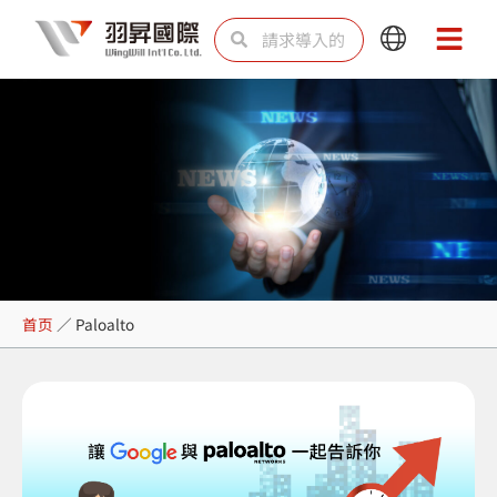
跳
Search
Search
Main
Main
至
Menu
Menu
内
容
Paloalto
首页
／
Paloalto