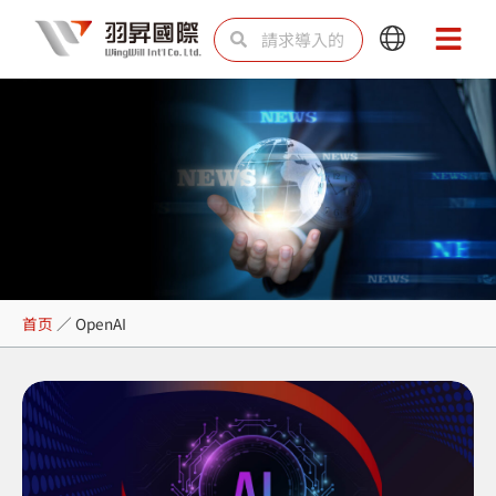
跳
Search
Search
Main
Main
至
Menu
Menu
内
容
OpenAI
首页
／
OpenAI