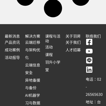
最新消息
解决方案
课程与活
关于羽昇
联络我们
F
Y
L
L
动
产品资讯
云端迁移
关于我们
a
o
i
i
活动
成功案例
与架构优
人才招募
c
u
n
n
课程
活动报导
化
e
t
e
k
羽升小学
云端信息
b
u
e
堂
安全
o
b
d
电话：02
异地备援
o
e
i
-
与备份
k
n
26565630
AI机器学
-
地址：台
习与数据
s