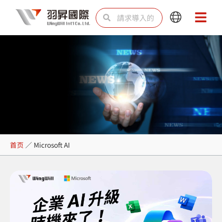
跳
Search
Search
Main
Main
至
Menu
Menu
内
容
Microsoft AI
首页
／
Microsoft AI