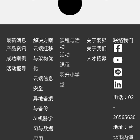
最新消息
解决方案
课程与活
关于羽昇
联络我们
F
Y
L
L
动
产品资讯
云端迁移
关于我们
a
o
i
i
活动
成功案例
与架构优
人才招募
c
u
n
n
课程
活动报导
化
e
t
e
k
羽升小学
云端信息
b
u
e
堂
安全
o
b
d
电话：02
异地备援
o
e
i
-
与备份
k
n
26565630
AI机器学
-
地址：台
习与数据
s
北市内湖
应用