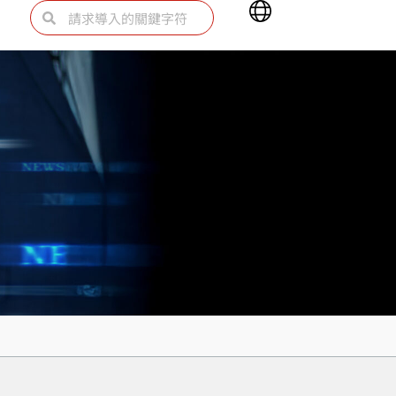
Main
Search
Search
Menu