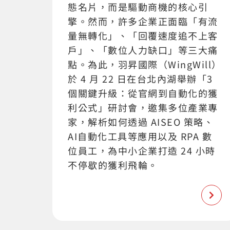
態名片，而是驅動商機的核心引
擎。然而，許多企業正面臨「有流
量無轉化」、「回覆速度追不上客
戶」、「數位人力缺口」等三大痛
點。為此，羽昇國際（WingWill）
於 4 月 22 日在台北內湖舉辦「3
個關鍵升級：從官網到自動化的獲
利公式」研討會，邀集多位產業專
家，解析如何透過 AISEO 策略、
AI自動化工具等應用以及 RPA 數
位員工，為中小企業打造 24 小時
不停歇的獲利飛輪。