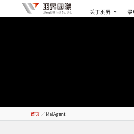
跳
关于羽昇
最
至
内
容
MaiAgent
首页
／
MaiAgent