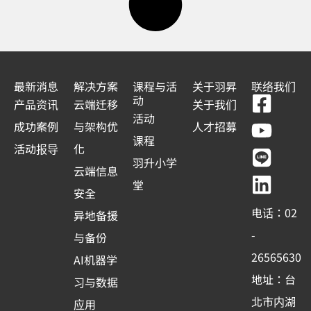
最新消息
解决方案
课程与活
关于羽昇
联络我们
F
Y
L
L
动
产品资讯
云端迁移
关于我们
a
o
i
i
活动
成功案例
与架构优
人才招募
c
u
n
n
课程
活动报导
化
e
t
e
k
羽升小学
云端信息
b
u
e
堂
安全
o
b
d
电话：02
异地备援
o
e
i
-
与备份
k
n
26565630
AI机器学
-
地址：台
习与数据
s
北市内湖
应用