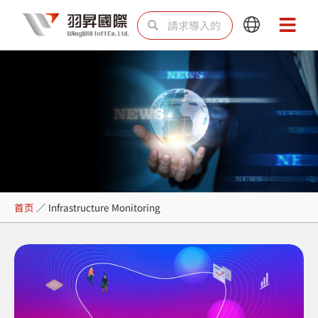
跳
Search
Search
Main
Main
至
Menu
Menu
内
容
Infrastructure Monitoring
首页
／
Infrastructure Monitoring