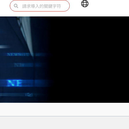
Main
Search
Search
Menu