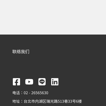
联络我们
F
Y
L
L
a
o
i
i
电话：02 - 26565630
c
u
n
n
地址：台北市内湖区瑞光路513巷33号6楼