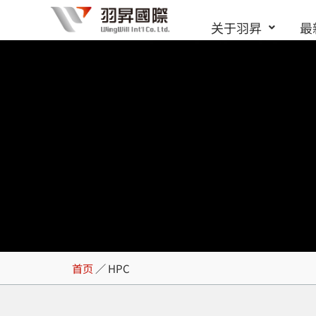
跳
关于羽昇
最
至
内
容
HPC
首页
／
HPC