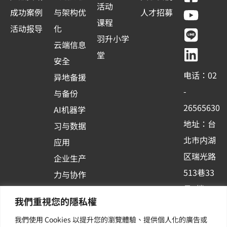
a
o
i
i
活动
成功案例
与架构优
人才招募
c
u
n
n
课程
活动报导
化
e
t
e
k
羽升小学
云端信息
b
u
e
堂
安全
o
b
d
电话：02
异地备援
o
e
i
-
与备份
k
n
26565630
AI机器学
-
地址：台
习与数据
s
北市内湖
应用
q
区瑞光路
u
企业生产
513巷33
a
力与协作
r
号6楼
容器化平
我們重視您的隱私權
e
订阅羽升
台应用
我們使用 Cookies 以提升您的瀏覽體驗、提供個人化的廣告或
新讯 | 提
其他/增