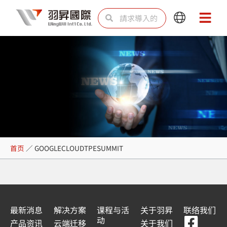
跳
Search
Search
Main
Main
至
Menu
Menu
内
容
GOOGLECLOUDTPESUMM
首页
／
GOOGLECLOUDTPESUMMIT
最新消息
解决方案
课程与活
关于羽昇
联络我们
F
Y
L
L
动
产品资讯
云端迁移
关于我们