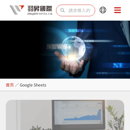
跳
Search
Search
Main
Main
至
Menu
Menu
内
容
Google Sheets
首页
／
Google Sheets