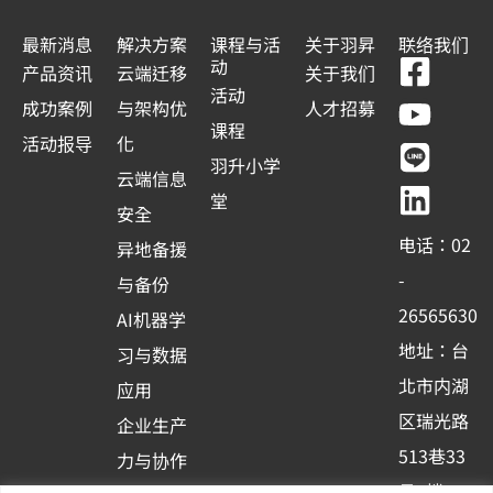
最新消息
解决方案
课程与活
关于羽昇
联络我们
F
Y
L
L
动
产品资讯
云端迁移
关于我们
a
o
i
i
活动
成功案例
与架构优
人才招募
c
u
n
n
课程
活动报导
化
e
t
e
k
羽升小学
云端信息
b
u
e
堂
安全
o
b
d
电话：02
异地备援
o
e
i
-
与备份
k
n
26565630
AI机器学
-
地址：台
习与数据
s
北市内湖
应用
q
区瑞光路
u
企业生产
513巷33
a
力与协作
号6楼