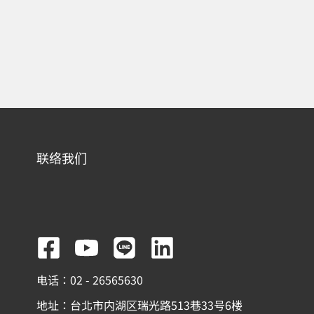
联络我们
F
Y
L
L
a
o
i
i
电话：02 - 26565630
c
u
n
n
地址：台北市内湖区瑞光路513巷33号6楼