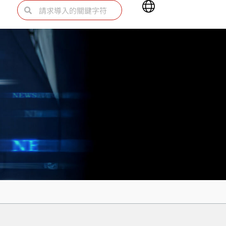
Main
Search
Search
Menu