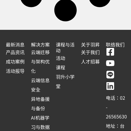
最新消息
解决方案
课程与活
关于羽昇
联络我们
F
Y
L
L
动
产品资讯
云端迁移
关于我们
a
o
i
i
活动
成功案例
与架构优
人才招募
c
u
n
n
课程
活动报导
化
e
t
e
k
羽升小学
云端信息
b
u
e
堂
安全
o
b
d
电话：02
异地备援
o
e
i
-
与备份
k
n
26565630
AI机器学
-
地址：台
习与数据
s