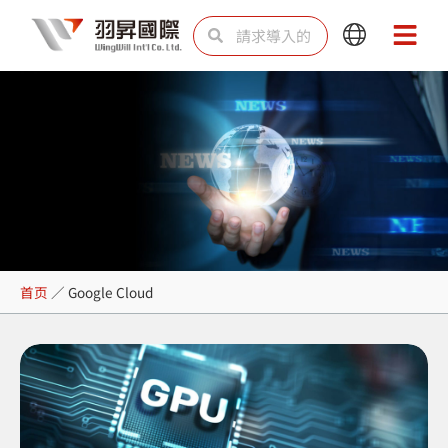
跳
Search
Search
Main
Main
至
Menu
Menu
内
容
Google Cloud
首页
／
Google Cloud