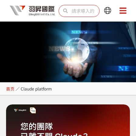
跳
Search
Search
Main
Main
至
Menu
Menu
内
容
Claude platform
首页
／
Claude platform