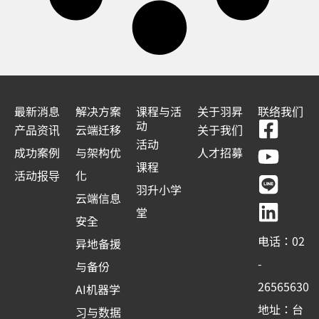
最新消息
解决方案
课程与活
关于羽昇
联络我们
F
Y
L
L
动
产品资讯
云端迁移
关于我们
a
o
i
i
活动
成功案例
与架构优
人才招募
c
u
n
n
课程
活动报导
化
e
t
e
k
羽升小学
云端信息
b
u
e
堂
安全
o
b
d
电话：02
异地备援
o
e
i
-
与备份
k
n
26565630
AI机器学
-
地址：台
习与数据