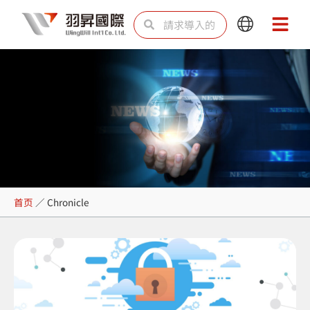
跳
Search
Search
Main
Main
至
Menu
Menu
内
容
Chronicle
首页
／
Chronicle