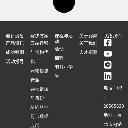
最新消息
解决方案
课程与活
关于羽昇
联络我们
F
Y
L
L
动
产品资讯
云端迁移
关于我们
a
o
i
i
活动
成功案例
与架构优
人才招募
c
u
n
n
课程
活动报导
化
e
t
e
k
羽升小学
云端信息
b
u
e
堂
安全
o
b
d
电话：02
异地备援
o
e
i
-
与备份
k
n
26565630
AI机器学
-
地址：台
习与数据
s
北市内湖
应用