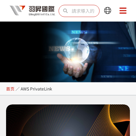
跳
Search
Search
Main
Main
至
Menu
Menu
内
容
AWS PrivateLink
首页
／
AWS PrivateLink