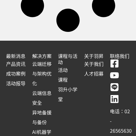
最新消息
解决方案
课程与活
关于羽昇
联络我们
F
Y
L
L
动
产品资讯
云端迁移
关于我们
a
o
i
i
活动
成功案例
与架构优
人才招募
c
u
n
n
课程
活动报导
化
e
t
e
k
羽升小学
云端信息
b
u
e
堂
安全
o
b
d
电话：02
异地备援
o
e
i
-
与备份
k
n
26565630
AI机器学