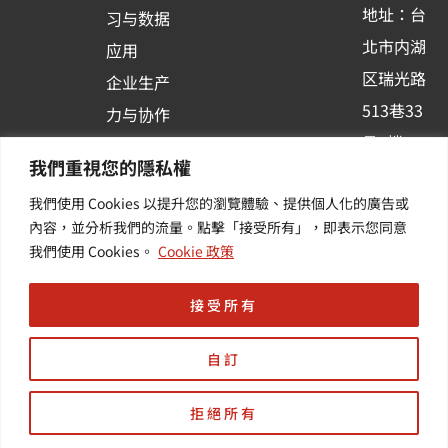
-
地址：台
习与数据
s
北市内湖
应用
q
区瑞光路
u
企业生产
513巷33
a
力与协作
r
号6楼
容器化平
我們重視您的隱私權
e
订阅羽升
台应用
我們使用 Cookies 以提升您的瀏覽體驗、提供個人化的廣告或
新讯 | 提
其他/增
內容，並分析我們的流量。點擊「接受所有」，即表示您同意
供您最新
值服务
我們使用 Cookies。
Cookie 政策
的活动及
产业资讯
接受所有
自訂
拒絕所有
Copyright © 羽昇國際股份有限公司