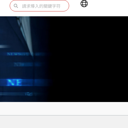
Main
Search
Search
Menu