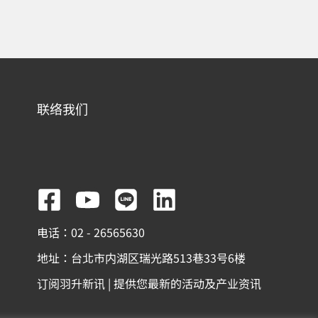
联络我们
F
Y
L
L
a
o
i
i
电话：02 - 26565630
c
u
n
n
地址：台北市内湖区瑞光路513巷33号6楼
e
t
e
k
订阅羽升新讯 | 提供您最新的活动及产业资讯
b
u
e