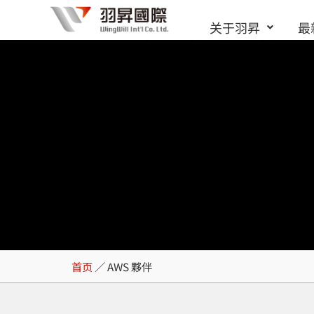
跳
关于羽昇
最
至
内
容
AWS 夥伴
首页
／
AWS 夥伴