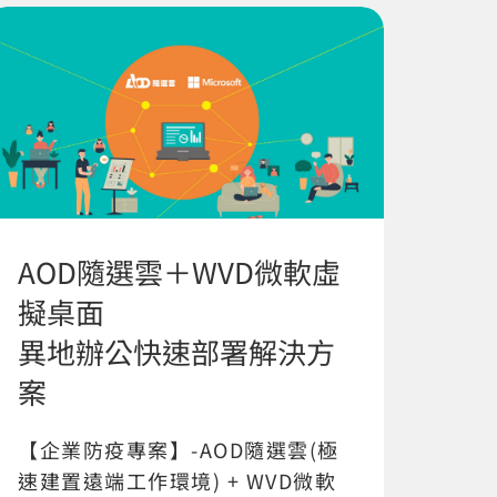
AOD隨選雲＋WVD微軟虛
擬桌面
異地辦公快速部署解決方
案
【企業防疫專案】-AOD隨選雲(極
速建置遠端工作環境) + WVD微軟