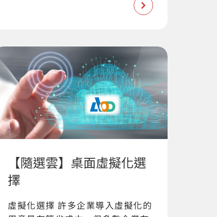
【隨選雲】桌面虛擬化選
擇
虛擬化選擇 許多企業導入虛擬化的