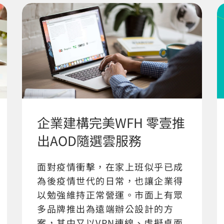
企業建構完美WFH 零壹推
出AOD隨選雲服務
面對疫情衝擊，在家上班似乎已成
為後疫情世代的日常，也讓企業得
以勉強維持正常營運。市面上有眾
多品牌推出為遠端辦公設計的方
案，其中又以VPN連線、虛擬桌面