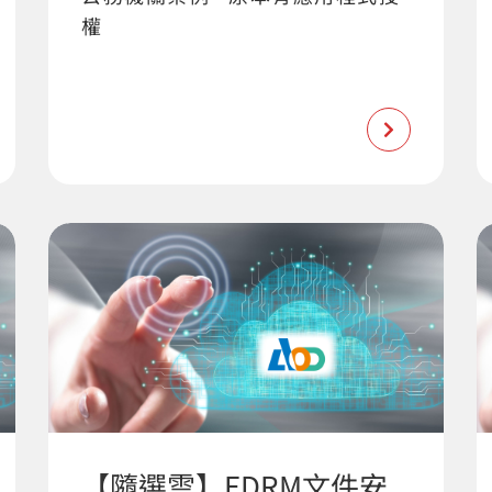
權
【隨選雲】EDRM文件安