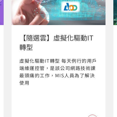
【隨選雲】虛擬化驅動IT
轉型
虛擬化驅動IT轉型 每天例行的用戶
端維運控管，是該公司網路技術課
最頭痛的工作，MIS人員為了解決
使用