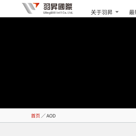
跳
关于羽昇
最
至
内
容
AOD
首页
／
AOD