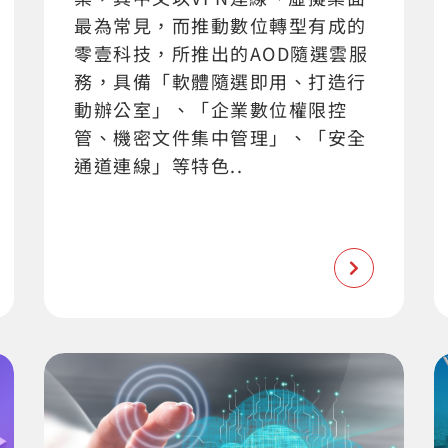
最為常見，而推動數位轉型有成的
零壹科技，所推出的AOD隨選雲服
務，具備「軟體隨選即用、打造行
動辦公室」、「企業數位權限控
管、機密文件集中管理」、「安全
通道連線」等特色..