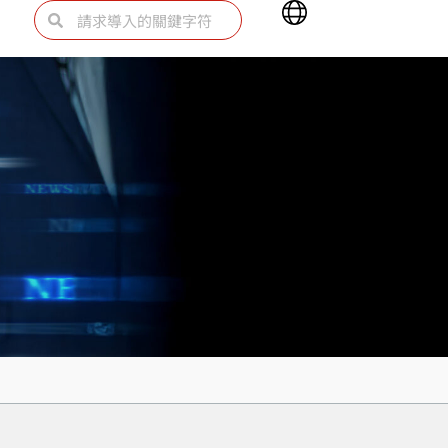
Main
Search
Search
Menu