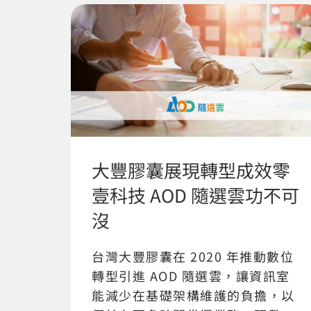
大豐膠囊展現轉型成效零
壹科技 AOD 隨選雲功不可
沒
台灣大豐膠囊在 2020 年推動數位
轉型引進 AOD 隨選雲，讓資訊室
能減少在基礎架構維護的負擔，以